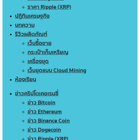
ราคา Ripple (XRP)
ปฏิทินเศรษฐกิจ
บทความ
รีวิวผลิตภัณฑ์
เว็บซื้อขาย
กระเป๋าเก็บเหรียญ
เครื่องขุด
เว็บขุดแบบ Cloud Mining
ห้องเรียน
ข่าวคริปโตเคอเรนซี่
ข่าว Bitcoin
ข่าว Ethereum
ข่าว Binance Coin
ข่าว Dogecoin
ข่าว Ripple (XRP)