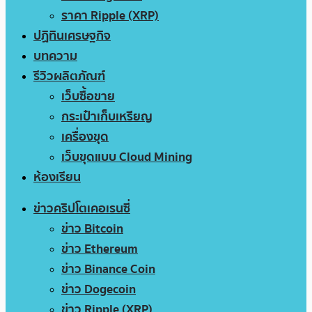
ราคา Ripple (XRP)
ปฏิทินเศรษฐกิจ
บทความ
รีวิวผลิตภัณฑ์
เว็บซื้อขาย
กระเป๋าเก็บเหรียญ
เครื่องขุด
เว็บขุดแบบ Cloud Mining
ห้องเรียน
ข่าวคริปโตเคอเรนซี่
ข่าว Bitcoin
ข่าว Ethereum
ข่าว Binance Coin
ข่าว Dogecoin
ข่าว Ripple (XRP)