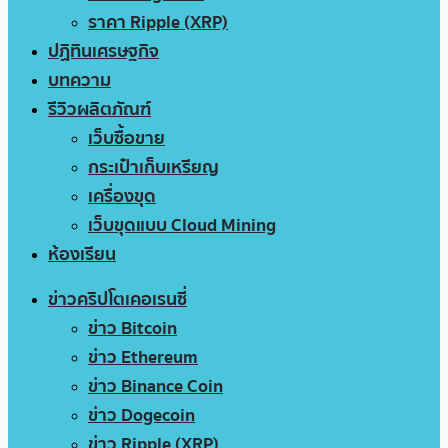
ราคา Ripple (XRP)
ปฏิทินเศรษฐกิจ
บทความ
รีวิวผลิตภัณฑ์
เว็บซื้อขาย
กระเป๋าเก็บเหรียญ
เครื่องขุด
เว็บขุดแบบ Cloud Mining
ห้องเรียน
ข่าวคริปโตเคอเรนซี่
ข่าว Bitcoin
ข่าว Ethereum
ข่าว Binance Coin
ข่าว Dogecoin
ข่าว Ripple (XRP)