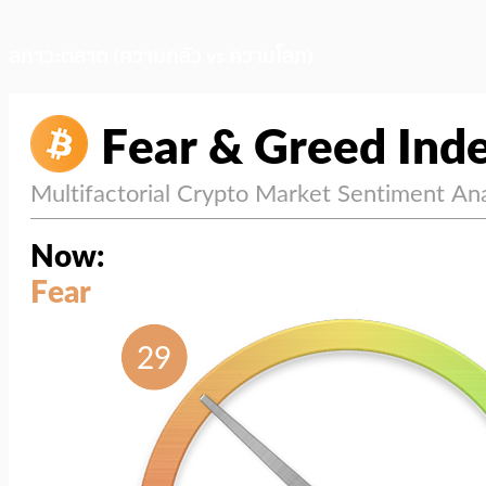
สภาวะตลาด (ความกลัว vs ความโลภ)