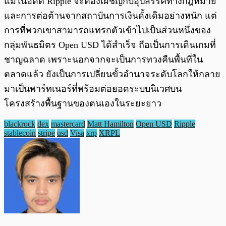
แม้ในอดีต Ripple จะต้องเผชิญกับอุปสรรคทางกฎหมาย
และการต่อต้านจากสถาบันการเงินดั้งเดิมอย่างหนัก แต่
การที่พวกเขาสามารถแทรกตัวเข้าไปเป็นส่วนหนึ่งของ
กลุ่มพันธมิตร Open USD ได้สำเร็จ ถือเป็นการเดินเกมที่
ชาญฉลาด เพราะนอกจากจะเป็นการทวงคืนพื้นที่ใน
ตลาดแล้ว ยังเป็นการเปลี่ยนขั้วอำนาจระดับโลกให้กลาย
มาเป็นพาร์ทเนอร์ที่พร้อมต่อยอดระบบนิเวศบน
โครงสร้างพื้นฐานของตนเองในระยะยาว
blackrock
dex
mastercard
Matt Hamilton
Open USD
Ripple
stablecoin
stripe
usd
Visa
xrp
XRPL