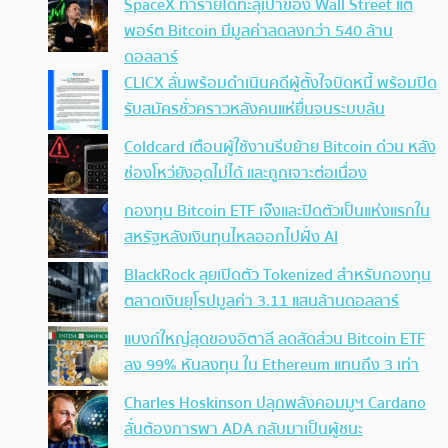
SpaceX ทำรายได้ทะลุเป้าของ Wall Street แต่
พอร์ต Bitcoin มีมูลค่าลดลงกว่า 540 ล้าน
ดอลลาร์
CLICX ลั่นพร้อมดำเนินคดีผู้ตั้งใจบิดหนี้ พร้อมปิด
รับสมัครชั่วคราวหลังคนแห่ยื่นจนระบบล้น
Coldcard เตือนผู้ใช้งานรีบย้าย Bitcoin ด่วน หลัง
ช่องโหว่ยังอุดไม่ได้ และถูกเจาะต่อเนื่อง
กองทุน Bitcoin ETF เจ๊งและปิดตัวเป็นแห่งแรกใน
สหรัฐหลังเงินทุนไหลออกไปฝั่ง AI
BlackRock ลุยเปิดตัว Tokenized สำหรับกองทุน
ตลาดเงินยุโรปมูลค่า 3.11 แสนล้านดอลลาร์
แบงก์ใหญ่สุดของอิตาลี ลดสัดส่วน Bitcoin ETF
ลง 99% หันลงทุน ใน Ethereum แทนถึง 3 เท่า
Charles Hoskinson ปลุกพลังคอมมูฯ Cardano
ลั่นต้องการพา ADA กลับมาเป็นผู้ชนะ