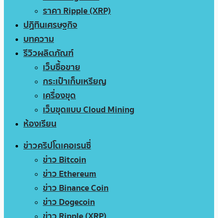
ราคา Ripple (XRP)
ปฏิทินเศรษฐกิจ
บทความ
รีวิวผลิตภัณฑ์
เว็บซื้อขาย
กระเป๋าเก็บเหรียญ
เครื่องขุด
เว็บขุดแบบ Cloud Mining
ห้องเรียน
ข่าวคริปโตเคอเรนซี่
ข่าว Bitcoin
ข่าว Ethereum
ข่าว Binance Coin
ข่าว Dogecoin
ข่าว Ripple (XRP)