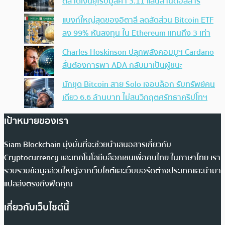
ตลาดเงินยุโรปมูลค่า 3.11 แสนล้านดอลลาร์
แบงก์ใหญ่สุดของอิตาลี ลดสัดส่วน Bitcoin ETF
ลง 99% หันลงทุน ใน Ethereum แทนถึง 3 เท่า
Charles Hoskinson ปลุกพลังคอมมูฯ Cardano
ลั่นต้องการพา ADA กลับมาเป็นผู้ชนะ
นักขุด Bitcoin สาย Solo เจอบล็อก รับทรัพย์คน
เดียว 6.6 ล้านบาท ไม่สนวิกฤตศรัทธาคริปโทฯ
เป้าหมายของเรา
Siam Blockchain มุ่งมั่นที่จะช่วยนำเสนอสารเกี่ยวกับ
Cryptocurrency และเทคโนโลยีบล็อกเชนเพื่อคนไทย ในภาษาไทย เรา
รวบรวมข้อมูลส่วนใหญ่จากเว็บไซต์และเว็บบอร์ดต่างประเทศและนำมา
แปลส่งตรงถึงฟีดคุณ
เกี่ยวกับเว็บไซต์นี้