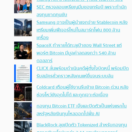
SEC ตรวจสอบเหรียญมีมของทรัมป์ เพราะทำนัก
ลงทุนขาดทุนยับ
Samsung อาจเป็นผู้นำแจกจ่าย Stablecoin หลัง
เตรียมเพิ่มฟีเจอร์ใหม่ในสมาร์ทโฟน 800 ล้าน
เครื่อง
SpaceX ทำรายได้ทะลุเป้าของ Wall Street แต่
พอร์ต Bitcoin มีมูลค่าลดลงกว่า 540 ล้าน
ดอลลาร์
CLICX ลั่นพร้อมดำเนินคดีผู้ตั้งใจบิดหนี้ พร้อมปิด
รับสมัครชั่วคราวหลังคนแห่ยื่นจนระบบล้น
Coldcard เตือนผู้ใช้งานรีบย้าย Bitcoin ด่วน หลัง
ช่องโหว่ยังอุดไม่ได้ และถูกเจาะต่อเนื่อง
กองทุน Bitcoin ETF เจ๊งและปิดตัวเป็นแห่งแรกใน
สหรัฐหลังเงินทุนไหลออกไปฝั่ง AI
BlackRock ลุยเปิดตัว Tokenized สำหรับกองทุน