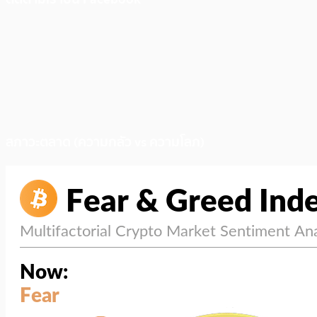
สภาวะตลาด (ความกลัว vs ความโลภ)