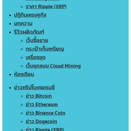
ราคา Ripple (XRP)
ปฏิทินเศรษฐกิจ
บทความ
รีวิวผลิตภัณฑ์
เว็บซื้อขาย
กระเป๋าเก็บเหรียญ
เครื่องขุด
เว็บขุดแบบ Cloud Mining
ห้องเรียน
ข่าวคริปโตเคอเรนซี่
ข่าว Bitcoin
ข่าว Ethereum
ข่าว Binance Coin
ข่าว Dogecoin
ข่าว Ripple (XRP)