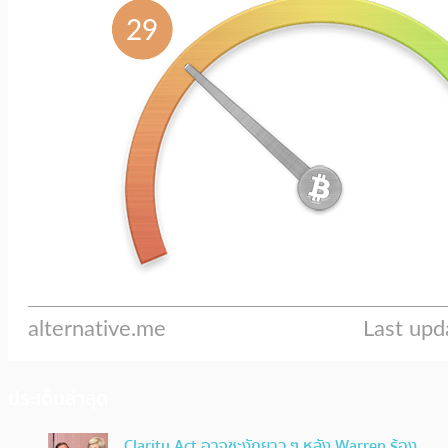
ประเด็นล่าสุด
Clarity Act อาจชะงักยาว ๆ หลัง Warren ร้อง