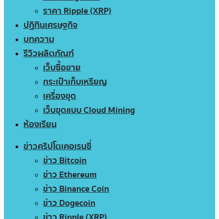
ราคา Ripple (XRP)
ปฏิทินเศรษฐกิจ
บทความ
รีวิวผลิตภัณฑ์
เว็บซื้อขาย
กระเป๋าเก็บเหรียญ
เครื่องขุด
เว็บขุดแบบ Cloud Mining
ห้องเรียน
ข่าวคริปโตเคอเรนซี่
ข่าว Bitcoin
ข่าว Ethereum
ข่าว Binance Coin
ข่าว Dogecoin
ข่าว Ripple (XRP)