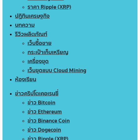
ราคา Ripple (XRP)
ปฏิทินเศรษฐกิจ
บทความ
รีวิวผลิตภัณฑ์
เว็บซื้อขาย
กระเป๋าเก็บเหรียญ
เครื่องขุด
เว็บขุดแบบ Cloud Mining
ห้องเรียน
ข่าวคริปโตเคอเรนซี่
ข่าว Bitcoin
ข่าว Ethereum
ข่าว Binance Coin
ข่าว Dogecoin
ข่าว Ripple (XRP)