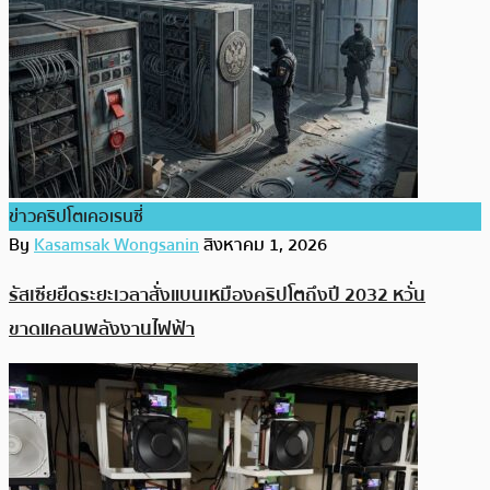
ข่าวคริปโตเคอเรนซี่
By
Kasamsak Wongsanin
สิงหาคม 1, 2026
รัสเซียยืดระยะเวลาสั่งแบนเหมืองคริปโตถึงปี 2032 หวั่น
ขาดแคลนพลังงานไฟฟ้า