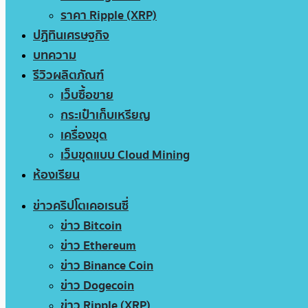
ราคา Ripple (XRP)
ปฏิทินเศรษฐกิจ
บทความ
รีวิวผลิตภัณฑ์
เว็บซื้อขาย
กระเป๋าเก็บเหรียญ
เครื่องขุด
เว็บขุดแบบ Cloud Mining
ห้องเรียน
ข่าวคริปโตเคอเรนซี่
ข่าว Bitcoin
ข่าว Ethereum
ข่าว Binance Coin
ข่าว Dogecoin
ข่าว Ripple (XRP)