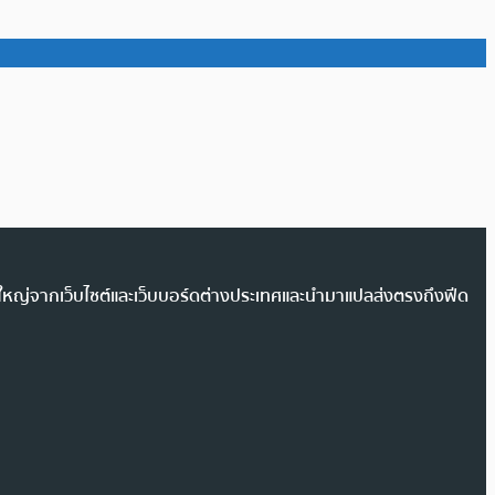
วนใหญ่จากเว็บไซต์และเว็บบอร์ดต่างประเทศและนำมาแปลส่งตรงถึงฟีด