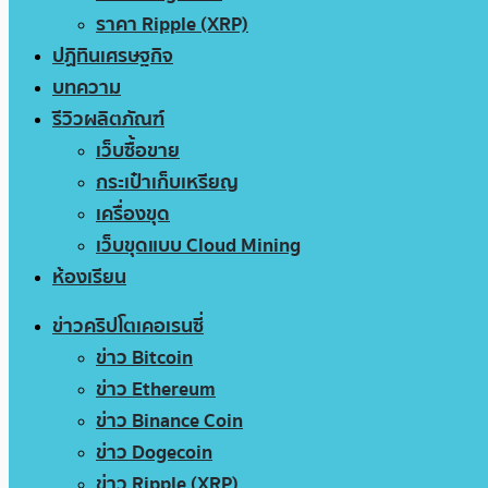
ราคา Ripple (XRP)
ปฏิทินเศรษฐกิจ
บทความ
รีวิวผลิตภัณฑ์
เว็บซื้อขาย
กระเป๋าเก็บเหรียญ
เครื่องขุด
เว็บขุดแบบ Cloud Mining
ห้องเรียน
ข่าวคริปโตเคอเรนซี่
ข่าว Bitcoin
ข่าว Ethereum
ข่าว Binance Coin
ข่าว Dogecoin
ข่าว Ripple (XRP)