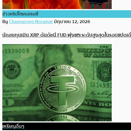
ข่าวคริปโตเคอเรนซี่
By
Channarong Noramat
มิถุนายน 12, 2026
นักลงทุนเมิน XRP ดันดัชนี FUD พุ่งแตะระดับสูงสุดในรอบแปดเด
เหรียญอื่นๆ