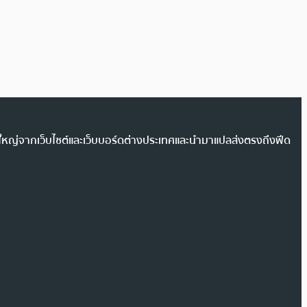
วนใหญ่จากเว็บไซต์และเว็บบอร์ดต่างประเทศและนำมาแปลส่งตรงถึงฟีด