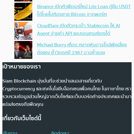
Binance เปิดตัวฟีเจอร์ใหม่ Lite Loan กู้ยืม USDT
ได้โดยไม่ต้องขาย Bitcoin จากพอร์ต
Cloudflare เปิดตัวกระเป๋า Stablecoin ให้ AI
Agent จ่ายค่า API และคอนเทนต์เองได้
Michael Burry เตือน ตลาดหุ้นอาจใกล้พีคเสี่ยง
ดิ่งแรง ย้ำวิกฤตปี 1987 อาจซ้ำรอย
เป้าหมายของเรา
Siam Blockchain มุ่งมั่นที่จะช่วยนำเสนอสารเกี่ยวกับ
Cryptocurrency และเทคโนโลยีบล็อกเชนเพื่อคนไทย ในภาษาไทย เรา
รวบรวมข้อมูลส่วนใหญ่จากเว็บไซต์และเว็บบอร์ดต่างประเทศและนำมา
แปลส่งตรงถึงฟีดคุณ
เกี่ยวกับเว็บไซต์นี้
ทีมงาน
ติดต่อเรา