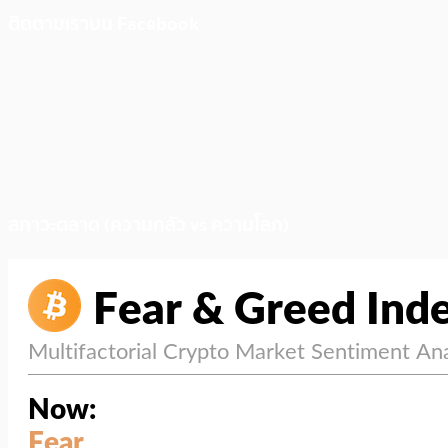
ติดตามเราบน Facebook
สภาวะตลาด (ความกลัว vs ความโลภ)