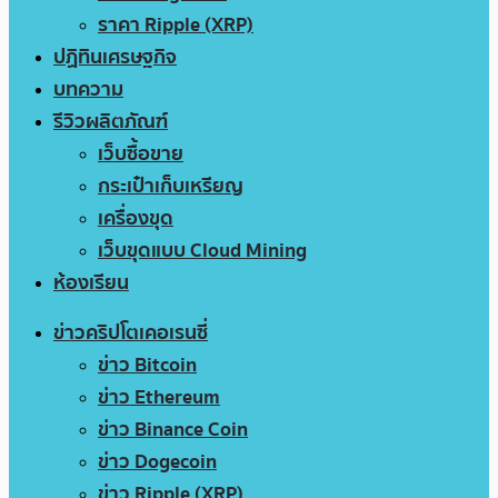
ราคา Ripple (XRP)
ปฏิทินเศรษฐกิจ
บทความ
รีวิวผลิตภัณฑ์
เว็บซื้อขาย
กระเป๋าเก็บเหรียญ
เครื่องขุด
เว็บขุดแบบ Cloud Mining
ห้องเรียน
ข่าวคริปโตเคอเรนซี่
ข่าว Bitcoin
ข่าว Ethereum
ข่าว Binance Coin
ข่าว Dogecoin
ข่าว Ripple (XRP)