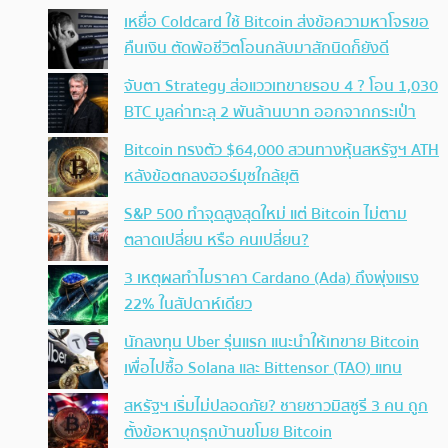
เหยื่อ Coldcard ใช้ Bitcoin ส่งข้อความหาโจรขอ
คืนเงิน ตัดพ้อชีวิตโอนกลับมาสักนิดก็ยังดี
จับตา Strategy ส่อแววเทขายรอบ 4 ? โอน 1,030
BTC มูลค่าทะลุ 2 พันล้านบาท ออกจากกระเป๋า
Bitcoin ทรงตัว $64,000 สวนทางหุ้นสหรัฐฯ ATH
หลังข้อตกลงฮอร์มุซใกล้ยุติ
S&P 500 ทำจุดสูงสุดใหม่ แต่ Bitcoin ไม่ตาม
ตลาดเปลี่ยน หรือ คนเปลี่ยน?
3 เหตุผลทำไมราคา Cardano (Ada) ถึงพุ่งแรง
22% ในสัปดาห์เดียว
นักลงทุน Uber รุ่นแรก แนะนำให้เทขาย Bitcoin
เพื่อไปซื้อ Solana และ Bittensor (TAO) แทน
สหรัฐฯ เริ่มไม่ปลอดภัย? ชายชาวมิสซูรี 3 คน ถูก
ตั้งข้อหาบุกรุกบ้านขโมย Bitcoin