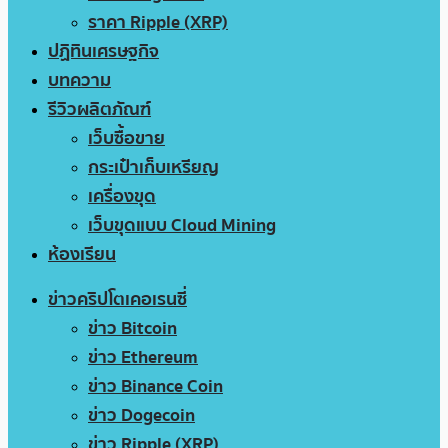
ราคา Ripple (XRP)
ปฏิทินเศรษฐกิจ
บทความ
รีวิวผลิตภัณฑ์
เว็บซื้อขาย
กระเป๋าเก็บเหรียญ
เครื่องขุด
เว็บขุดแบบ Cloud Mining
ห้องเรียน
ข่าวคริปโตเคอเรนซี่
ข่าว Bitcoin
ข่าว Ethereum
ข่าว Binance Coin
ข่าว Dogecoin
ข่าว Ripple (XRP)