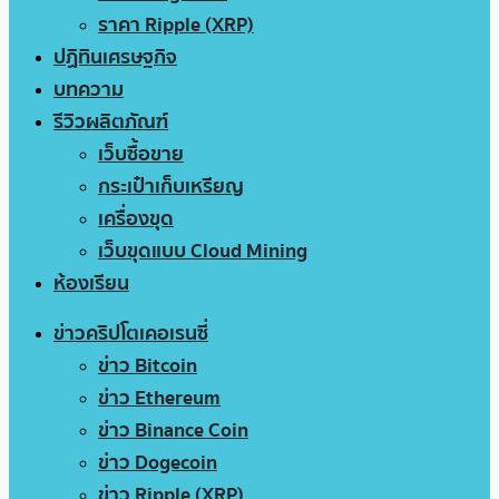
ราคา Ripple (XRP)
ปฏิทินเศรษฐกิจ
บทความ
รีวิวผลิตภัณฑ์
เว็บซื้อขาย
กระเป๋าเก็บเหรียญ
เครื่องขุด
เว็บขุดแบบ Cloud Mining
ห้องเรียน
ข่าวคริปโตเคอเรนซี่
ข่าว Bitcoin
ข่าว Ethereum
ข่าว Binance Coin
ข่าว Dogecoin
ข่าว Ripple (XRP)