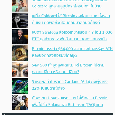
‘อ.ตั๊ม’ ถอดปลั้ก Blockclock เก็บเข้าตู้ หวั่นพิษ
Coldcard ลุกลามสู่อุปกรณ์คริปโทฯ ในบ้าน
เหยื่อ Coldcard ใช้ Bitcoin ส่งข้อความหาโจรขอ
คืนเงิน ตัดพ้อชีวิตโอนกลับมาสักนิดก็ยังดี
จับตา Strategy ส่อแววเทขายรอบ 4 ? โอน 1,030
BTC มูลค่าทะลุ 2 พันล้านบาท ออกจากกระเป๋า
Bitcoin ทรงตัว $64,000 สวนทางหุ้นสหรัฐฯ ATH
หลังข้อตกลงฮอร์มุซใกล้ยุติ
S&P 500 ทำจุดสูงสุดใหม่ แต่ Bitcoin ไม่ตาม
ตลาดเปลี่ยน หรือ คนเปลี่ยน?
3 เหตุผลทำไมราคา Cardano (Ada) ถึงพุ่งแรง
22% ในสัปดาห์เดียว
นักลงทุน Uber รุ่นแรก แนะนำให้เทขาย Bitcoin
เพื่อไปซื้อ Solana และ Bittensor (TAO) แทน