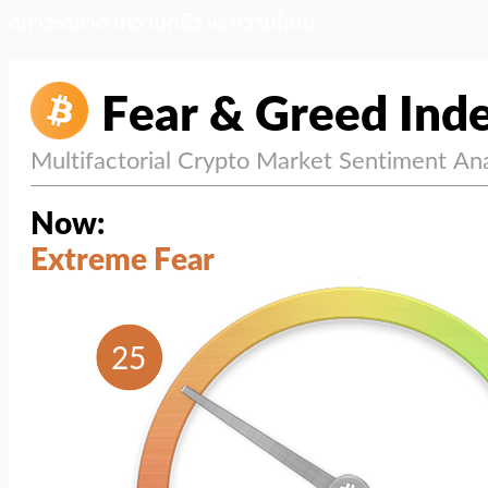
สภาวะตลาด (ความกลัว vs ความโลภ)