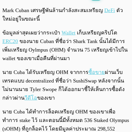
พร้อมเล่น
0:00
/
0:00
Mark Cuban เศรษฐีพันล้านกำลังสะสมเหรียญ
DeFi
ตัว
ใหม่อยู่ในขณะนี้
ข้อมูลล่าสุดเผยว่ากระเป๋า
Wallet
เก็บเหรียญคริปโต
ERC20
ของนาย Cuban ที่ชื่อว่า Shark Tank นั้นได้มีการ
เพิ่มเหรียญ Oylmpus (OHM) จำนวน 75 เหรียญเข้าไปใน
wallet ของเขาเมื่อคืนที่ผ่านมา
นาย Cuba ได้รับเหรียญ OHM จากการ
ซื้อขาย
ผ่านเว็บ
เทรดแบบ decentralized ที่ชื่อว่า SushiSwap หลังจากนั้น
ไม่นานนาย Tyler Swope ก็ได้ออกมาชี้ให้เห็นการซื้อดัง
กล่าวผ่าน
วีดีโอ
ของเขา
นาย Cuba ได้ทำการล็อคเหรียญ OHM ของเขาเพื่อ
ทำการ stake ไว้ และตอนนี้มีทั้งหมด 536 Staked Olympus
(sOHM) ที่ถูกล็อคไว้ โดยมีมูลค่าประมาณ 298,552