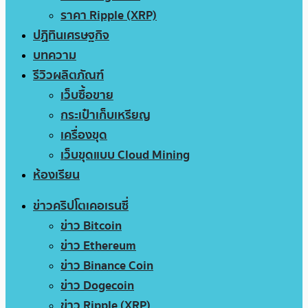
ราคา Ripple (XRP)
ปฏิทินเศรษฐกิจ
บทความ
รีวิวผลิตภัณฑ์
เว็บซื้อขาย
กระเป๋าเก็บเหรียญ
เครื่องขุด
เว็บขุดแบบ Cloud Mining
ห้องเรียน
ข่าวคริปโตเคอเรนซี่
ข่าว Bitcoin
ข่าว Ethereum
ข่าว Binance Coin
ข่าว Dogecoin
ข่าว Ripple (XRP)