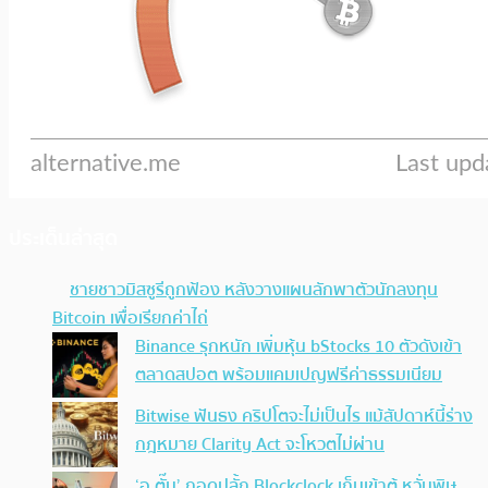
ประเด็นล่าสุด
ชายชาวมิสซูรีถูกฟ้อง หลังวางแผนลักพาตัวนัก
ลงทุน Bitcoin เพื่อเรียกค่าไถ่
Binance รุกหนัก เพิ่มหุ้น bStocks 10 ตัวดังเข้า
ตลาดสปอต พร้อมแคมเปญฟรีค่าธรรมเนียม
Bitwise ฟันธง คริปโตจะไม่เป็นไร แม้สัปดาห์นี้ร่าง
กฎหมาย Clarity Act จะโหวตไม่ผ่าน