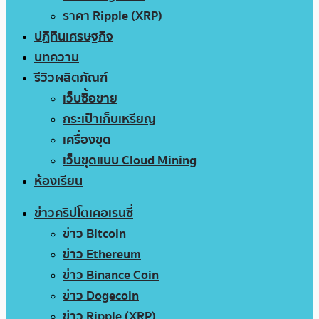
ราคา Ripple (XRP)
ปฏิทินเศรษฐกิจ
บทความ
รีวิวผลิตภัณฑ์
เว็บซื้อขาย
กระเป๋าเก็บเหรียญ
เครื่องขุด
เว็บขุดแบบ Cloud Mining
ห้องเรียน
ข่าวคริปโตเคอเรนซี่
ข่าว Bitcoin
ข่าว Ethereum
ข่าว Binance Coin
ข่าว Dogecoin
ข่าว Ripple (XRP)