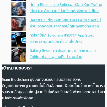
นักขุด Bitcoin สาย Solo เจอบล็อก รับทรัพย์คน
เดียว 6.6 ล้านบาท ไม่สนวิกฤตศรัทธาคริปโทฯ
Bernstein เตือนหากกฎหมาย CLARITY Act ไม่
ผ่าน อาจกดดันราคาคริปโตให้ดิ่งลงอีกระลอก
ทั่วโลกช็อก Telegram หายจาก App Store
ชั่วคราว ก่อนกลับมาใช้งานได้ปกติ
Galaxy Research ประเมินความเสียหายจาก
Coldcard อาจพุ่งสูงถึง $130 ล้าน
เป้าหมายของเรา
Siam Blockchain มุ่งมั่นที่จะช่วยนำเสนอสารเกี่ยวกับ
Cryptocurrency และเทคโนโลยีบล็อกเชนเพื่อคนไทย ในภาษาไทย เรา
รวบรวมข้อมูลส่วนใหญ่จากเว็บไซต์และเว็บบอร์ดต่างประเทศและนำมา
แปลส่งตรงถึงฟีดคุณ