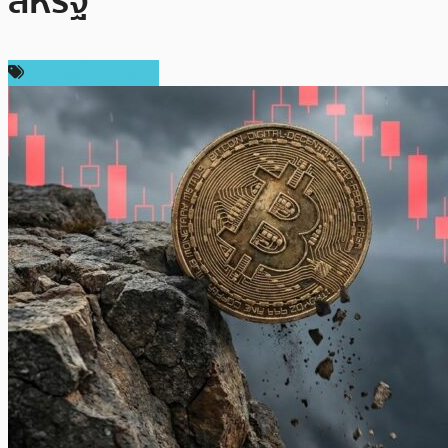
สหรัฐ
ข่าวคริปโตเคอเรนซี่