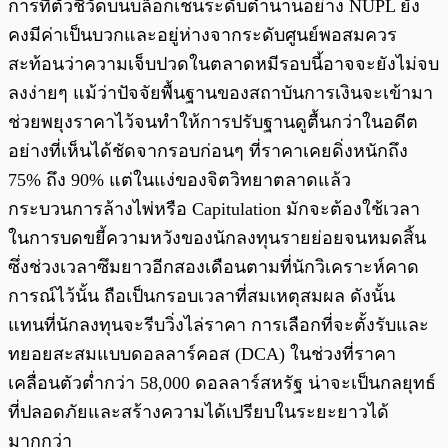
การที่ตัวชี้วัดบนบล็อกเชนระดับตำนานอย่าง NUPL ยัง
คงมีค่าเป็นบวกและอยู่ห่างจากระดับศูนย์พอสมควร
สะท้อนว่าความเจ็บปวดในตลาดหมีรอบนี้อาจจะยังไม่จบ
ลงง่ายๆ แม้ว่าปัจจัยพื้นฐานของสถาบันการเงินจะเข้ามา
ช่วยพยุงราคาไว้จนทำให้การปรับฐานดูตื้นกว่าในอดีต
อย่างที่เห็นได้ชัดจากรอบก่อนๆ ที่ราคาเคยดิ่งหนักถึง
75% ถึง 90% แต่ในแง่ของจิตวิทยาตลาดแล้ว
กระบวนการล้างไพ่หรือ Capitulation มักจะต้องใช้เวลา
ในการบดขยี้ความหวังของนักลงทุนรายย่อยจนหมดสิ้น
ซึ่งช่วงเวลาซึมยาวอีกสองเดือนตามที่นักวิเคราะห์คาด
การณ์ไว้นั้น ถือเป็นกรอบเวลาที่สมเหตุสมผล ดังนั้น
แทนที่นักลงทุนจะรีบวิ่งไล่ราคา การเลือกที่จะตั้งรับและ
ทยอยสะสมแบบดอลลาร์คอส (DCA) ในช่วงที่ราคา
เคลื่อนตัวต่ำกว่า 58,000 ดอลลาร์สหรัฐ น่าจะเป็นกลยุทธ์
ที่ปลอดภัยและสร้างความได้เปรียบในระยะยาวได้
มากกว่า