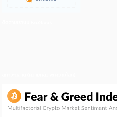
ติดตามเราบน Facebook
สภาวะตลาด (ความกลัว vs ความโลภ)