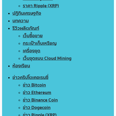
ราคา Ripple (XRP)
ปฏิทินเศรษฐกิจ
บทความ
รีวิวผลิตภัณฑ์
เว็บซื้อขาย
กระเป๋าเก็บเหรียญ
เครื่องขุด
เว็บขุดแบบ Cloud Mining
ห้องเรียน
ข่าวคริปโตเคอเรนซี่
ข่าว Bitcoin
ข่าว Ethereum
ข่าว Binance Coin
ข่าว Dogecoin
ข่าว Ripple (XRP)