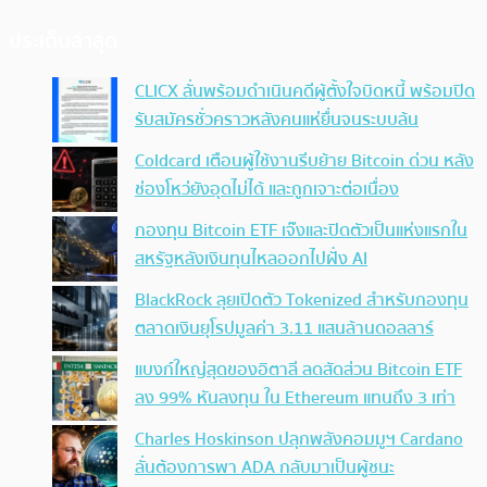
ประเด็นล่าสุด
CLICX ลั่นพร้อมดำเนินคดีผู้ตั้งใจบิดหนี้ พร้อมปิด
รับสมัครชั่วคราวหลังคนแห่ยื่นจนระบบล้น
Coldcard เตือนผู้ใช้งานรีบย้าย Bitcoin ด่วน หลัง
ช่องโหว่ยังอุดไม่ได้ และถูกเจาะต่อเนื่อง
กองทุน Bitcoin ETF เจ๊งและปิดตัวเป็นแห่งแรกใน
สหรัฐหลังเงินทุนไหลออกไปฝั่ง AI
BlackRock ลุยเปิดตัว Tokenized สำหรับกองทุน
ตลาดเงินยุโรปมูลค่า 3.11 แสนล้านดอลลาร์
แบงก์ใหญ่สุดของอิตาลี ลดสัดส่วน Bitcoin ETF
ลง 99% หันลงทุน ใน Ethereum แทนถึง 3 เท่า
Charles Hoskinson ปลุกพลังคอมมูฯ Cardano
ลั่นต้องการพา ADA กลับมาเป็นผู้ชนะ