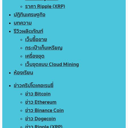
ราคา Ripple (XRP)
ปฏิทินเศรษฐกิจ
บทความ
รีวิวผลิตภัณฑ์
เว็บซื้อขาย
กระเป๋าเก็บเหรียญ
เครื่องขุด
เว็บขุดแบบ Cloud Mining
ห้องเรียน
ข่าวคริปโตเคอเรนซี่
ข่าว Bitcoin
ข่าว Ethereum
ข่าว Binance Coin
ข่าว Dogecoin
ข่าว Ripple (XRP)