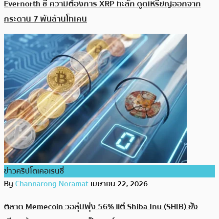
Evernorth ชี้ ความต้องการ XRP ทะลัก ดูดเหรียญออกจาก
กระดาน 7 พันล้านโทเคน
ข่าวคริปโตเคอเรนซี่
By
Channarong Noramat
เมษายน 22, 2026
ตลาด Memecoin วอลุ่มพุ่ง 56% แต่ Shiba Inu (SHIB) ยัง