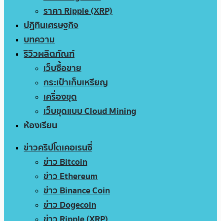
ราคา Ripple (XRP)
ปฏิทินเศรษฐกิจ
บทความ
รีวิวผลิตภัณฑ์
เว็บซื้อขาย
กระเป๋าเก็บเหรียญ
เครื่องขุด
เว็บขุดแบบ Cloud Mining
ห้องเรียน
ข่าวคริปโตเคอเรนซี่
ข่าว Bitcoin
ข่าว Ethereum
ข่าว Binance Coin
ข่าว Dogecoin
ข่าว Ripple (XRP)