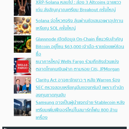
XRP-Solana หลบไป : ส่อง 3 Altcoins ฉายแวว
เด่น ส่งสัญญาณเตรียม Breakout ครั้งใหญ่
Solana จ่อโหวตจริง ลุ้นผ่านข้อเสนอเผาอุปทาน
เหรียญ SOL ครั้งใหญ่
Glassnode เปิดข้อมูล On-Chain ชี้แนวรับสำคัญ
Bitcoin อยู่โซน $63,000 เจ้ามือ-รายย่อยแห่ช้อน
ซื้อ
ธนาคารใหญ่ Wells Fargo ร่วมศึกชิงส่วนแบ่ง
ตลาดโทเคนเงินฝาก ตามรอย Citi, JPMorgan
Clarity Act อาจชะงักยาว ๆ หลัง Warren ร้อง
SEC ตรวจสอบเหรียญมีมของทรัมป์ เพราะทำนัก
ลงทุนขาดทุนยับ
Samsung อาจเป็นผู้นำแจกจ่าย Stablecoin หลัง
เตรียมเพิ่มฟีเจอร์ใหม่ในสมาร์ทโฟน 800 ล้าน
เครื่อง