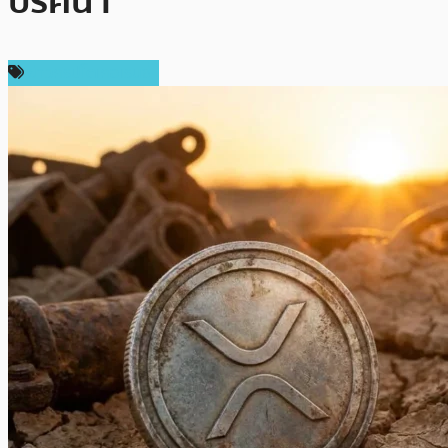
ปริศนา
ข่าวคริปโตเคอเรนซี่