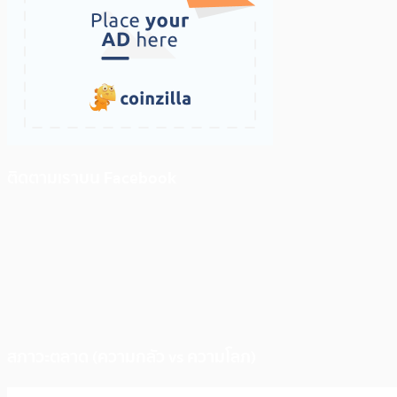
ติดตามเราบน Facebook
สภาวะตลาด (ความกลัว vs ความโลภ)