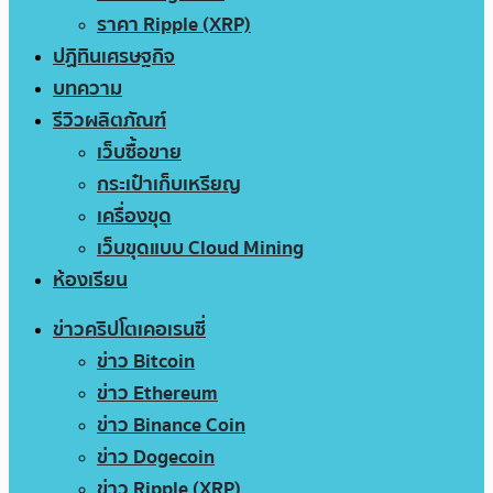
ราคา Ripple (XRP)
ปฏิทินเศรษฐกิจ
บทความ
รีวิวผลิตภัณฑ์
เว็บซื้อขาย
กระเป๋าเก็บเหรียญ
เครื่องขุด
เว็บขุดแบบ Cloud Mining
ห้องเรียน
ข่าวคริปโตเคอเรนซี่
ข่าว Bitcoin
ข่าว Ethereum
ข่าว Binance Coin
ข่าว Dogecoin
ข่าว Ripple (XRP)