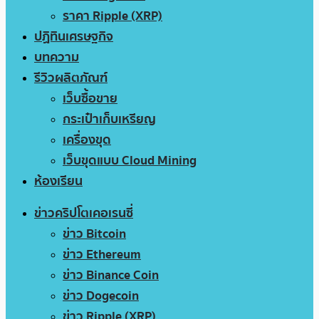
ราคา Ripple (XRP)
ปฏิทินเศรษฐกิจ
บทความ
รีวิวผลิตภัณฑ์
เว็บซื้อขาย
กระเป๋าเก็บเหรียญ
เครื่องขุด
เว็บขุดแบบ Cloud Mining
ห้องเรียน
ข่าวคริปโตเคอเรนซี่
ข่าว Bitcoin
ข่าว Ethereum
ข่าว Binance Coin
ข่าว Dogecoin
ข่าว Ripple (XRP)