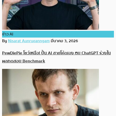
ข่าว AI
By
Nisarat Aunrueanngam
มีนาคม 3, 2026
PewDiePie โชว์เหนือ! ปั้น AI สายโค้ดเอง ตบ ChatGPT ร่วงใน
ผลทดสอบ Benchmark