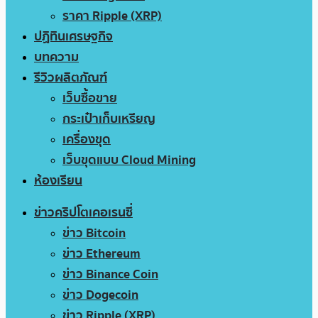
ราคา Ripple (XRP)
ปฏิทินเศรษฐกิจ
บทความ
รีวิวผลิตภัณฑ์
เว็บซื้อขาย
กระเป๋าเก็บเหรียญ
เครื่องขุด
เว็บขุดแบบ Cloud Mining
ห้องเรียน
ข่าวคริปโตเคอเรนซี่
ข่าว Bitcoin
ข่าว Ethereum
ข่าว Binance Coin
ข่าว Dogecoin
ข่าว Ripple (XRP)