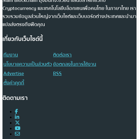
Siam Blockchain มุ่งมั่นที่จะช่วยนำเสนอสารเกี่ยวกับ
Cryptocurrency และเทคโนโลยีบล็อกเชนเพื่อคนไทย ในภาษาไทย เรา
รวบรวมข้อมูลส่วนใหญ่จากเว็บไซต์และเว็บบอร์ดต่างประเทศและนำมา
แปลส่งตรงถึงฟีดคุณ
เกี่ยวกับเว็บไซต์นี้
ทีมงาน
ติดต่อเรา
นโยบายความเป็นส่วนตัว
ข้อตกลงในการใช้งาน
Advertise
RSS
ตั้งค่าคุกกี้
ติดตามเรา