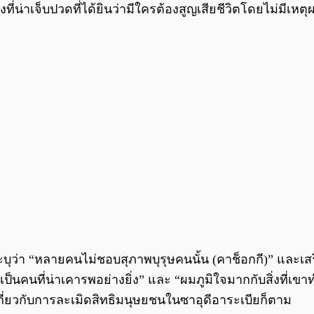
ที่น่าเจ็บปวดที่ได้ยินว่ามีใครต้องสูญเสียชีวิตโดยไม่มีเหต
ว่า “หลายคนไม่ชอบสุภาพบุรุษคนนั้น (คาช็อกกี)” และเสริมว่
 “เป็นคนที่น่าเคารพอย่างยิ่ง” และ “ผมภูมิใจมากกับสิ่งที่เ
ยวกับการละเมิดสิทธิมนุษยชนในซาอุดีอาระเบียก็ตาม