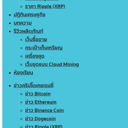
ราคา Ripple (XRP)
ปฏิทินเศรษฐกิจ
บทความ
รีวิวผลิตภัณฑ์
เว็บซื้อขาย
กระเป๋าเก็บเหรียญ
เครื่องขุด
เว็บขุดแบบ Cloud Mining
ห้องเรียน
ข่าวคริปโตเคอเรนซี่
ข่าว Bitcoin
ข่าว Ethereum
ข่าว Binance Coin
ข่าว Dogecoin
ข่าว Ripple (XRP)