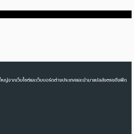
วนใหญ่จากเว็บไซต์และเว็บบอร์ดต่างประเทศและนำมาแปลส่งตรงถึงฟีด