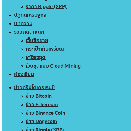
ราคา Ripple (XRP)
ปฏิทินเศรษฐกิจ
บทความ
รีวิวผลิตภัณฑ์
เว็บซื้อขาย
กระเป๋าเก็บเหรียญ
เครื่องขุด
เว็บขุดแบบ Cloud Mining
ห้องเรียน
ข่าวคริปโตเคอเรนซี่
ข่าว Bitcoin
ข่าว Ethereum
ข่าว Binance Coin
ข่าว Dogecoin
ข่าว Ripple (XRP)