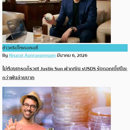
ข่าวคริปโตเคอเรนซี่
By
Nisarat Aunrueanngam
มีนาคม 6, 2026
ไม่ต้องเทรดก็รวย! Justin Sun ฝากเงิน sUSDS รับดอกเบี้ยปีละ
กว่าพันล้านบาท