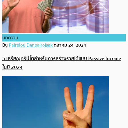
บทความ
By
Pairploy Denpairojsak
ตุลาคม 24, 2024
5 เหรียญคริปโตสำหรับการสร้างรายได้แบบ Passive Income
ในปี 2024