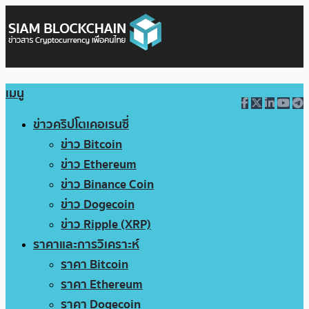
เมนู
ข่าวคริปโตเคอเรนซี่
ข่าว Bitcoin
ข่าว Ethereum
ข่าว Binance Coin
ข่าว Dogecoin
ข่าว Ripple (XRP)
ราคาและการวิเคราะห์
ราคา Bitcoin
ราคา Ethereum
ราคา Dogecoin