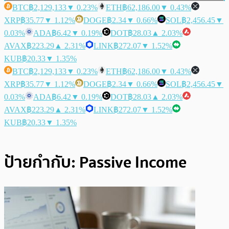
BTC
฿2,129,133
▼ 0.23%
ETH
฿62,186.00
▼ 0.43%
XRP
฿35.77
▼ 1.12%
DOGE
฿2.34
▼ 0.66%
SOL
฿2,456.45
▼
0.03%
ADA
฿6.42
▼ 0.19%
DOT
฿28.03
▲ 2.03%
AVAX
฿223.29
▲ 2.31%
LINK
฿272.07
▼ 1.52%
KUB
฿20.33
▼ 1.35%
BTC
฿2,129,133
▼ 0.23%
ETH
฿62,186.00
▼ 0.43%
XRP
฿35.77
▼ 1.12%
DOGE
฿2.34
▼ 0.66%
SOL
฿2,456.45
▼
0.03%
ADA
฿6.42
▼ 0.19%
DOT
฿28.03
▲ 2.03%
AVAX
฿223.29
▲ 2.31%
LINK
฿272.07
▼ 1.52%
KUB
฿20.33
▼ 1.35%
ป้ายกำกับ:
Passive Income