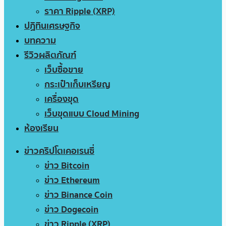
ราคา Ripple (XRP)
ปฏิทินเศรษฐกิจ
บทความ
รีวิวผลิตภัณฑ์
เว็บซื้อขาย
กระเป๋าเก็บเหรียญ
เครื่องขุด
เว็บขุดแบบ Cloud Mining
ห้องเรียน
ข่าวคริปโตเคอเรนซี่
ข่าว Bitcoin
ข่าว Ethereum
ข่าว Binance Coin
ข่าว Dogecoin
ข่าว Ripple (XRP)