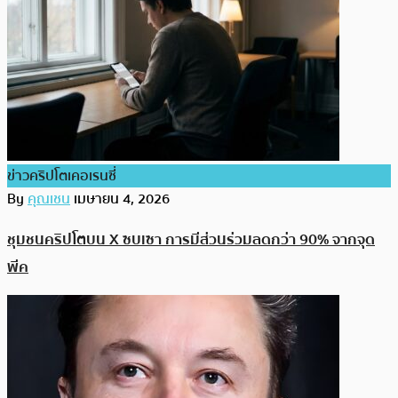
ข่าวคริปโตเคอเรนซี่
By
คุณเชน
เมษายน 4, 2026
ชุมชนคริปโตบน X ซบเซา การมีส่วนร่วมลดกว่า 90% จากจุด
พีค