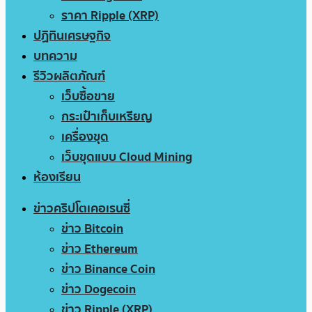
ราคา Ripple (XRP)
ปฏิทินเศรษฐกิจ
บทความ
รีวิวผลิตภัณฑ์
เว็บซื้อขาย
กระเป๋าเก็บเหรียญ
เครื่องขุด
เว็บขุดแบบ Cloud Mining
ห้องเรียน
ข่าวคริปโตเคอเรนซี่
ข่าว Bitcoin
ข่าว Ethereum
ข่าว Binance Coin
ข่าว Dogecoin
ข่าว Ripple (XRP)