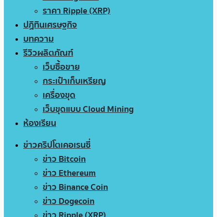
ราคา Ripple (XRP)
ปฏิทินเศรษฐกิจ
บทความ
รีวิวผลิตภัณฑ์
เว็บซื้อขาย
กระเป๋าเก็บเหรียญ
เครื่องขุด
เว็บขุดแบบ Cloud Mining
ห้องเรียน
ข่าวคริปโตเคอเรนซี่
ข่าว Bitcoin
ข่าว Ethereum
ข่าว Binance Coin
ข่าว Dogecoin
ข่าว Ripple (XRP)