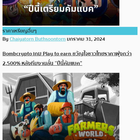
ราคาเหรียญอื่นๆ
By
Chaiyatorn Buthsoontorn
มกราคม 31, 2024
Bombcrypto เกม Play to earn ขวัญใจชาวไทยราคาพุ่งกว่า
2,500% หลังทีมงานลั่น “ปีนี้คัมแบค”