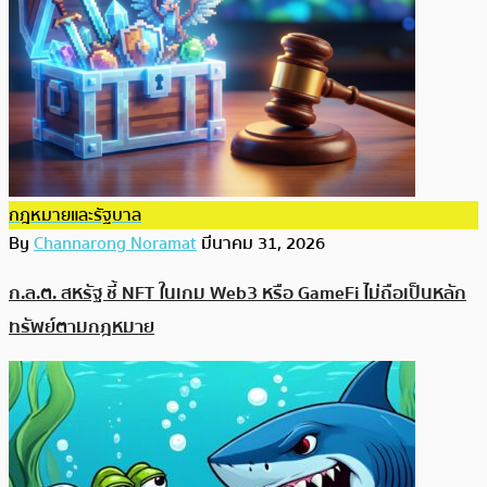
กฎหมายและรัฐบาล
By
Channarong Noramat
มีนาคม 31, 2026
ก.ล.ต. สหรัฐ ชี้ NFT ในเกม Web3 หรือ GameFi ไม่ถือเป็นหลัก
ทรัพย์ตามกฎหมาย