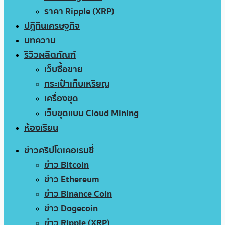
ราคา Ripple (XRP)
ปฏิทินเศรษฐกิจ
บทความ
รีวิวผลิตภัณฑ์
เว็บซื้อขาย
กระเป๋าเก็บเหรียญ
เครื่องขุด
เว็บขุดแบบ Cloud Mining
ห้องเรียน
ข่าวคริปโตเคอเรนซี่
ข่าว Bitcoin
ข่าว Ethereum
ข่าว Binance Coin
ข่าว Dogecoin
ข่าว Ripple (XRP)