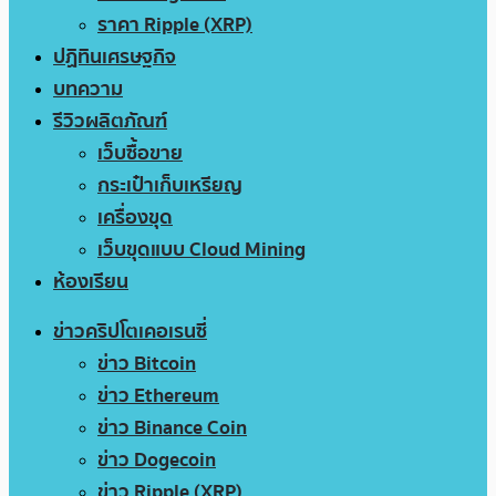
ราคา Ripple (XRP)
ปฏิทินเศรษฐกิจ
บทความ
รีวิวผลิตภัณฑ์
เว็บซื้อขาย
กระเป๋าเก็บเหรียญ
เครื่องขุด
เว็บขุดแบบ Cloud Mining
ห้องเรียน
ข่าวคริปโตเคอเรนซี่
ข่าว Bitcoin
ข่าว Ethereum
ข่าว Binance Coin
ข่าว Dogecoin
ข่าว Ripple (XRP)