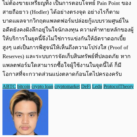
ไม่ต้องขายเหรียญทิ้ง เป็นการตอบโจทย์ Pain Point ของ
สายถือยาว (Hodler) ได้อย่างตรงจุด อย่างไรก็ตาม
บาดแผลจากวิกฤตแพลตฟอร์มปล่อยกู้แบบรวมศูนย์ใน
อดีตยังคงฝังลึกอยู่ในใจนักลงทุน ความท้าทายหลักของผู้
ให้บริการในยุคนี้จึงไม่ใช่การแข่งกันให้อัตราดอกเบี้ย
สูงๆ แต่เป็นการพิสูจน์ให้เห็นถึงความโปร่งใส (Proof of
Reserves) และระบบการจัดเก็บสินทรัพย์ที่ปลอดภัย หาก
แพลตฟอร์มใดสามารถซื้อใจผู้ใช้งานในจุดนี้ได้ ก็มี
โอกาสที่จะกวาดส่วนแบ่งตลาดก้อนโตไปครองครับ
ABTC
bitcoin
crypto loan
cryptomarket
DeFi
Ledn
ProtocolTheory