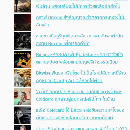
พันล้าน พร้อมลั่นจะไม่มีการช่วยเหลืออีกต่อไป
กราฟ Bitcoin ส่งสัญญาณว่าตลาดกระทิงจะไม่มี
อีกแล้ว
ชายชาวมิสซูรีถูกฟ้อง หลังวางแผนลักพาตัวนัก
ลงทุน Bitcoin เพื่อเรียกค่าไถ่
Binance รุกหนัก เพิ่มหุ้น bStocks 10 ตัวดังเข้า
ตลาดสปอต พร้อมแคมเปญฟรีค่าธรรมเนียม
Bitwise ฟันธง คริปโตจะไม่เป็นไร แม้สัปดาห์นี้ร่าง
กฎหมาย Clarity Act จะโหวตไม่ผ่าน
‘อ.ตั๊ม’ ถอดปลั้ก Blockclock เก็บเข้าตู้ หวั่นพิษ
Coldcard ลุกลามสู่อุปกรณ์คริปโทฯ ในบ้าน
เหยื่อ Coldcard ใช้ Bitcoin ส่งข้อความหาโจรขอ
คืนเงิน ตัดพ้อชีวิตโอนกลับมาสักนิดก็ยังดี
จับตา Strategy ส่อแววเทขายรอบ 4 ? โอน 1,030