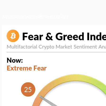
สภาวะตลาด (ความกลัว vs ความโลภ)