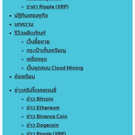
ราคา Ripple (XRP)
ปฏิทินเศรษฐกิจ
บทความ
รีวิวผลิตภัณฑ์
เว็บซื้อขาย
กระเป๋าเก็บเหรียญ
เครื่องขุด
เว็บขุดแบบ Cloud Mining
ห้องเรียน
ข่าวคริปโตเคอเรนซี่
ข่าว Bitcoin
ข่าว Ethereum
ข่าว Binance Coin
ข่าว Dogecoin
ข่าว Ripple (XRP)