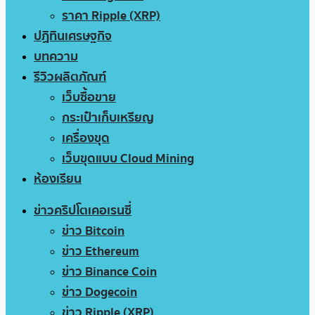
ราคา Ripple (XRP)
ปฏิทินเศรษฐกิจ
บทความ
รีวิวผลิตภัณฑ์
เว็บซื้อขาย
กระเป๋าเก็บเหรียญ
เครื่องขุด
เว็บขุดแบบ Cloud Mining
ห้องเรียน
ข่าวคริปโตเคอเรนซี่
ข่าว Bitcoin
ข่าว Ethereum
ข่าว Binance Coin
ข่าว Dogecoin
ข่าว Ripple (XRP)