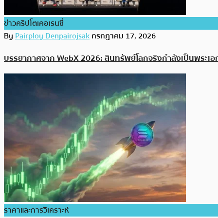
ข่าวคริปโตเคอเรนซี่
By
Pairploy Denpairojsak
กรกฎาคม 17, 2026
บรรยากาศจาก WebX 2026: สินทรัพย์โลกจริงกำลังเป็นพระเอก
ราคาและการวิเคราะห์