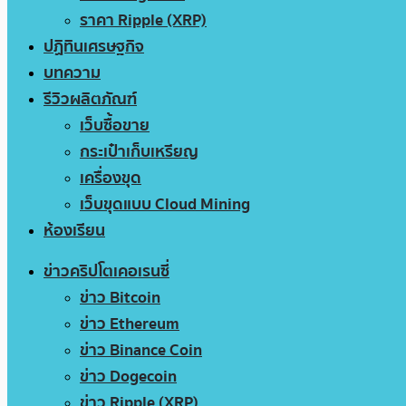
ราคา Ripple (XRP)
ปฏิทินเศรษฐกิจ
บทความ
รีวิวผลิตภัณฑ์
เว็บซื้อขาย
กระเป๋าเก็บเหรียญ
เครื่องขุด
เว็บขุดแบบ Cloud Mining
ห้องเรียน
ข่าวคริปโตเคอเรนซี่
ข่าว Bitcoin
ข่าว Ethereum
ข่าว Binance Coin
ข่าว Dogecoin
ข่าว Ripple (XRP)