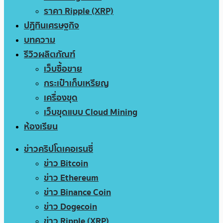
ราคา Ripple (XRP)
ปฏิทินเศรษฐกิจ
บทความ
รีวิวผลิตภัณฑ์
เว็บซื้อขาย
กระเป๋าเก็บเหรียญ
เครื่องขุด
เว็บขุดแบบ Cloud Mining
ห้องเรียน
ข่าวคริปโตเคอเรนซี่
ข่าว Bitcoin
ข่าว Ethereum
ข่าว Binance Coin
ข่าว Dogecoin
ข่าว Ripple (XRP)