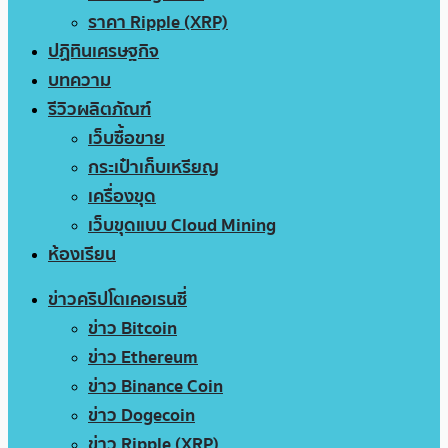
ราคา Ripple (XRP)
ปฏิทินเศรษฐกิจ
บทความ
รีวิวผลิตภัณฑ์
เว็บซื้อขาย
กระเป๋าเก็บเหรียญ
เครื่องขุด
เว็บขุดแบบ Cloud Mining
ห้องเรียน
ข่าวคริปโตเคอเรนซี่
ข่าว Bitcoin
ข่าว Ethereum
ข่าว Binance Coin
ข่าว Dogecoin
ข่าว Ripple (XRP)