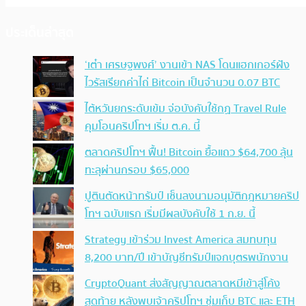
ประเด็นล่าสุด
‘เต๋า เศรษฐพงศ์’ งานเข้า NAS โดนแฮกเกอร์ฝัง
ไวรัสเรียกค่าไถ่ Bitcoin เป็นจำนวน 0.07 BTC
ไต้หวันยกระดับเข้ม จ่อบังคับใช้กฏ Travel Rule
คุมโอนคริปโทฯ เริ่ม ต.ค. นี้
ตลาดคริปโทฯ ฟื้น! Bitcoin ยื้อแถว $64,700 ลุ้น
ทะลุผ่านกรอบ $65,000
ปูตินตัดหน้าทรัมป์ เซ็นลงนามอนุมัติกฎหมายคริป
โทฯ ฉบับแรก เริ่มมีผลบังคับใช้ 1 ก.ย. นี้
Strategy เข้าร่วม Invest America สมทบทุน
8,200 บาท/ปี เข้าบัญชีทรัมป์แจกบุตรพนักงาน
CryptoQuant ส่งสัญญาณตลาดหมีเข้าสู่โค้ง
สุดท้าย หลังพบเจ้าคริปโทฯ ซุ่มเก็บ BTC และ ETH