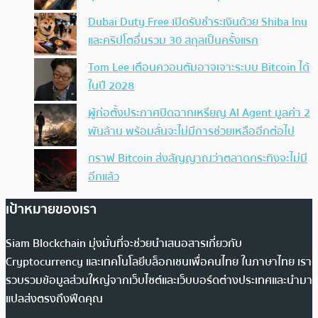
Dubai Duty Free เปิดรับชำระเงินด้วย Shiba Inu
และคริปโตอื่นรวม 30 สกุลเป็นครั้งแรก
Tom Lee เตือนควอนตัมอาจเจาะระบบ Bitcoin ได้
ในปี 2028
ผู้ก่อตั้งประกาศปิดฉากเหรียญ AI Agent มูลค่า 2
พันล้าน พร้อมลั่นจะไม่มีการช่วยเหลืออีกต่อไป
กราฟ Bitcoin ส่งสัญญาณว่าตลาดกระทิงจะไม่มี
อีกแล้ว
เป้าหมายของเรา
Siam Blockchain มุ่งมั่นที่จะช่วยนำเสนอสารเกี่ยวกับ
Cryptocurrency และเทคโนโลยีบล็อกเชนเพื่อคนไทย ในภาษาไทย เรา
รวบรวมข้อมูลส่วนใหญ่จากเว็บไซต์และเว็บบอร์ดต่างประเทศและนำมา
แปลส่งตรงถึงฟีดคุณ