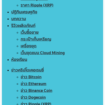
ราคา Ripple (XRP)
ปฏิทินเศรษฐกิจ
บทความ
รีวิวผลิตภัณฑ์
เว็บซื้อขาย
กระเป๋าเก็บเหรียญ
เครื่องขุด
เว็บขุดแบบ Cloud Mining
ห้องเรียน
ข่าวคริปโตเคอเรนซี่
ข่าว Bitcoin
ข่าว Ethereum
ข่าว Binance Coin
ข่าว Dogecoin
ข่าว Ripple (XRP)