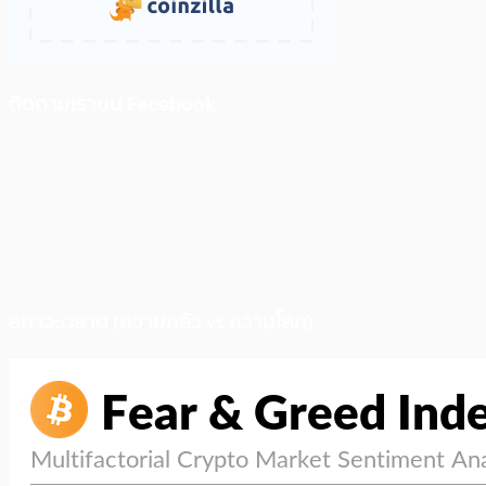
ติดตามเราบน Facebook
สภาวะตลาด (ความกลัว vs ความโลภ)