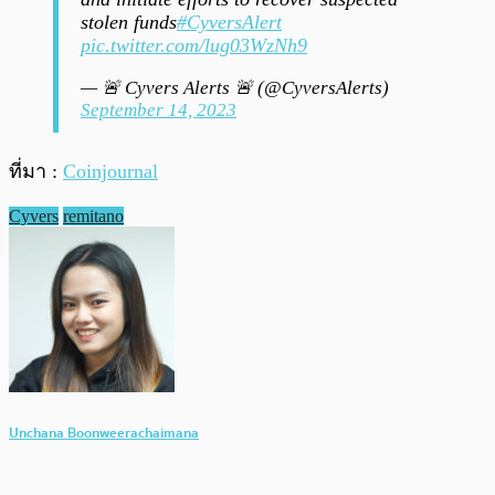
stolen funds
#CyversAlert
pic.twitter.com/lug03WzNh9
— 🚨 Cyvers Alerts 🚨 (@CyversAlerts)
September 14, 2023
ที่มา :
Coinjournal
Cyvers
remitano
Unchana Boonweerachaimana