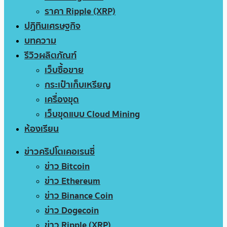
ราคา Ripple (XRP)
ปฏิทินเศรษฐกิจ
บทความ
รีวิวผลิตภัณฑ์
เว็บซื้อขาย
กระเป๋าเก็บเหรียญ
เครื่องขุด
เว็บขุดแบบ Cloud Mining
ห้องเรียน
ข่าวคริปโตเคอเรนซี่
ข่าว Bitcoin
ข่าว Ethereum
ข่าว Binance Coin
ข่าว Dogecoin
ข่าว Ripple (XRP)