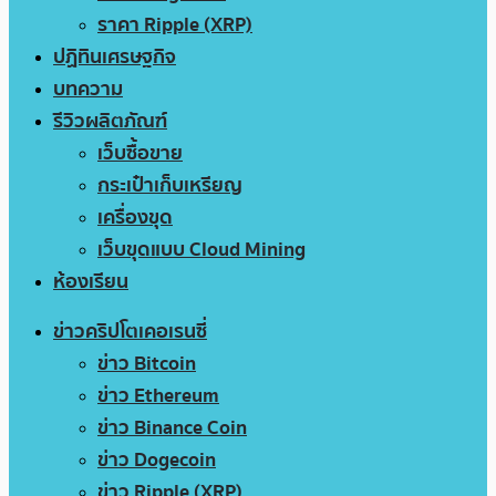
ราคา Ripple (XRP)
ปฏิทินเศรษฐกิจ
บทความ
รีวิวผลิตภัณฑ์
เว็บซื้อขาย
กระเป๋าเก็บเหรียญ
เครื่องขุด
เว็บขุดแบบ Cloud Mining
ห้องเรียน
ข่าวคริปโตเคอเรนซี่
ข่าว Bitcoin
ข่าว Ethereum
ข่าว Binance Coin
ข่าว Dogecoin
ข่าว Ripple (XRP)