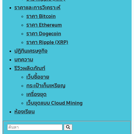
ราคาและการวิเคราะห์
ราคา Bitcoin
ราคา Ethereum
ราคา Dogecoin
ราคา Ripple (XRP)
ปฏิทินเศรษฐกิจ
บทความ
รีวิวผลิตภัณฑ์
เว็บซื้อขาย
กระเป๋าเก็บเหรียญ
เครื่องขุด
เว็บขุดแบบ Cloud Mining
ห้องเรียน