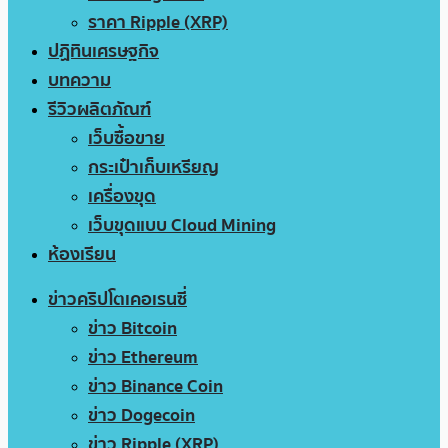
ราคา Ripple (XRP)
ปฏิทินเศรษฐกิจ
บทความ
รีวิวผลิตภัณฑ์
เว็บซื้อขาย
กระเป๋าเก็บเหรียญ
เครื่องขุด
เว็บขุดแบบ Cloud Mining
ห้องเรียน
ข่าวคริปโตเคอเรนซี่
ข่าว Bitcoin
ข่าว Ethereum
ข่าว Binance Coin
ข่าว Dogecoin
ข่าว Ripple (XRP)