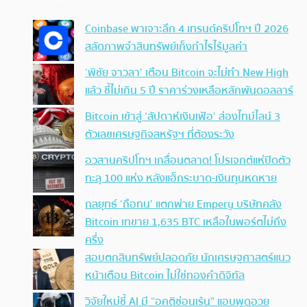
Coinbase พาเจาะลึก 4 เทรนด์คริปโทฯ ปี 2026
สลัดภาพจำสินทรัพย์เก็งกำไรไร้มูลค่า
‘พิชัย จาวลา’ เตือน Bitcoin จะไม่ทำ New High
แล้ว ชี้ไม่เกิน 5 ปี ราคาร่วงเหลือหลักพันดอลลาร์
Bitcoin เข้าสู่ ‘สัปดาห์เงินเฟ้อ’ ส่องไทม์ไลน์ 3
ตัวเลขเศรษฐกิจสหรัฐฯ ที่ต้องระวัง
อวสานคริปโทฯ เกลื่อนตลาด! โปรเจกต์แห่ปิดตัว
ทะลุ 100 แห่ง หลังแฮ็กระบาด-เงินทุนหดหาย
กลยุทธ์ ‘ถือทน’ แตกพ่าย Empery บริษัทคลัง
Bitcoin เทขาย 1,635 BTC เหลือในพอร์ตไม่ถึง
ครึ่ง
สอบตกสินทรัพย์ปลอดภัย นักเศรษฐศาสตร์แนว
หน้าเตือน Bitcoin ไม่ใช่ทองคำดิจิทัล
วิจัยใหม่ชี้ AI มี “อคติซ่อนเร้น” แอบพูดอวย