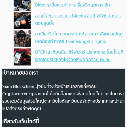
Bitcoin เมื่อเจอคำถามเรื่องวิกฤตการเงิน
ลองให้ AI ทายราคา Bitcoin สิ้นปี 2026 ส่องคำ
ตอบสุดอึ้ง
อาเสี่ยคริปโทฯ ตกกระป๋อง! สาวเกาหลีเผยสเปกคู่
เดตต้องทำงานใน Samsung-SK Hynix
BTCPay เตือนภัย เซิร์ฟเวอร์ Lightning โดนโจมตี
แฮกเกอร์ใช้ช่องโหว่ดูดเงินออกจาก Node
เป้าหมายของเรา
Siam Blockchain มุ่งมั่นที่จะช่วยนำเสนอสารเกี่ยวกับ
Cryptocurrency และเทคโนโลยีบล็อกเชนเพื่อคนไทย ในภาษาไทย เรา
รวบรวมข้อมูลส่วนใหญ่จากเว็บไซต์และเว็บบอร์ดต่างประเทศและนำมา
แปลส่งตรงถึงฟีดคุณ
เกี่ยวกับเว็บไซต์นี้