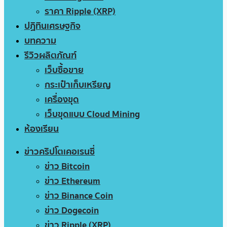
ราคา Ripple (XRP)
ปฏิทินเศรษฐกิจ
บทความ
รีวิวผลิตภัณฑ์
เว็บซื้อขาย
กระเป๋าเก็บเหรียญ
เครื่องขุด
เว็บขุดแบบ Cloud Mining
ห้องเรียน
ข่าวคริปโตเคอเรนซี่
ข่าว Bitcoin
ข่าว Ethereum
ข่าว Binance Coin
ข่าว Dogecoin
ข่าว Ripple (XRP)