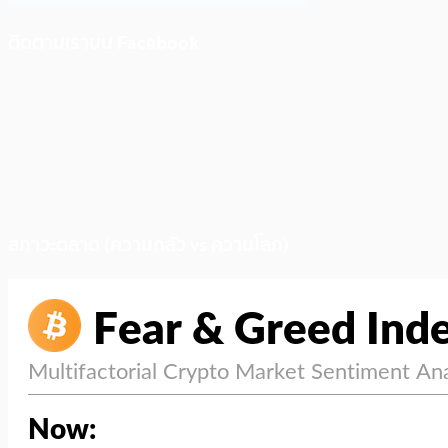
ติดตามเราบน Facebook
สภาวะตลาด (ความกลัว vs ความโลภ)