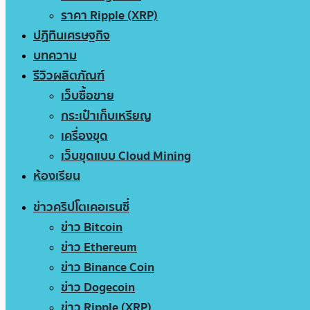
ราคา Ripple (XRP)
ปฏิทินเศรษฐกิจ
บทความ
รีวิวผลิตภัณฑ์
เว็บซื้อขาย
กระเป๋าเก็บเหรียญ
เครื่องขุด
เว็บขุดแบบ Cloud Mining
ห้องเรียน
ข่าวคริปโตเคอเรนซี่
ข่าว Bitcoin
ข่าว Ethereum
ข่าว Binance Coin
ข่าว Dogecoin
ข่าว Ripple (XRP)