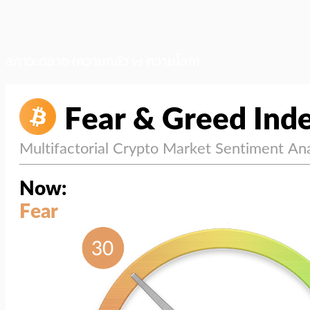
สภาวะตลาด (ความกลัว vs ความโลภ)