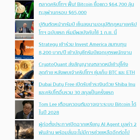
ตลาดคริปโทฯ ฟื้น! Bitcoin ยื้อแถว $64,700 ลุ้น
ทะลุผ่านกรอบ $65,000
ปูตินตัดหน้าทรัมป์ เซ็นลงนามอนุมัติกฎหมายคริป
โทฯ ฉบับแรก เริ่มมีผลบังคับใช้ 1 ก.ย. นี้
Strategy เข้าร่วม Invest America สมทบทุน
8,200 บาท/ปี เข้าบัญชีทรัมป์แจกบุตรพนักงาน
CryptoQuant ส่งสัญญาณตลาดหมีเข้าสู่โค้ง
สุดท้าย หลังพบเจ้าคริปโทฯ ซุ่มเก็บ BTC และ ETH
Dubai Duty Free เปิดรับชำระเงินด้วย Shiba Inu
และคริปโตอื่นรวม 30 สกุลเป็นครั้งแรก
Tom Lee เตือนควอนตัมอาจเจาะระบบ Bitcoin ได้
ในปี 2028
ผู้ก่อตั้งประกาศปิดฉากเหรียญ AI Agent มูลค่า 2
พันล้าน พร้อมลั่นจะไม่มีการช่วยเหลืออีกต่อไป