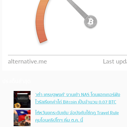
ประเด็นล่าสุด
‘เต๋า เศรษฐพงศ์’ งานเข้า NAS โดนแฮกเกอร์ฝัง
ไวรัสเรียกค่าไถ่ Bitcoin เป็นจำนวน 0.07 BTC
ไต้หวันยกระดับเข้ม จ่อบังคับใช้กฏ Travel Rule
คุมโอนคริปโทฯ เริ่ม ต.ค. นี้