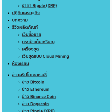
ราคา Ripple (XRP)
ปฏิทินเศรษฐกิจ
บทความ
รีวิวผลิตภัณฑ์
เว็บซื้อขาย
กระเป๋าเก็บเหรียญ
เครื่องขุด
เว็บขุดแบบ Cloud Mining
ห้องเรียน
ข่าวคริปโตเคอเรนซี่
ข่าว Bitcoin
ข่าว Ethereum
ข่าว Binance Coin
ข่าว Dogecoin
ข่าว Ripple (XRP)