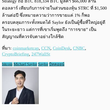
Strategy ถือ BTC 818,334 BTC มูลค่า $66,000 ล้าน
ดอลลาร์ เทียบกับการจ่ายในส่วนของหุ้น STRC ที่ $1,500
ล้านต่อปี ซึ่งหมายความว่าการขายแค่ 1% ก็พอ
ครอบคลุมภาระทั้งหมดได้ Saylor ยังเป็นผู้ซื้อที่ใหญ่อยู่ดี
ในระยะยาว แต่การที่เขาเริ่มพูดถึง “การขาย” เป็น
สัญญาณที่ควรจับตาอย่างใกล้ชิด
ที่มา:
coinmarketcap
,
CCN
,
CoinDesk
,
CNBC
,
CryptoBriefing
,
247WallSt
bitcoin
Michael Saylor
Saylor
บิทคอยน์