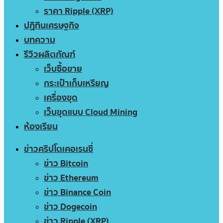
ราคา Ripple (XRP)
ปฏิทินเศรษฐกิจ
บทความ
รีวิวผลิตภัณฑ์
เว็บซื้อขาย
กระเป๋าเก็บเหรียญ
เครื่องขุด
เว็บขุดแบบ Cloud Mining
ห้องเรียน
ข่าวคริปโตเคอเรนซี่
ข่าว Bitcoin
ข่าว Ethereum
ข่าว Binance Coin
ข่าว Dogecoin
ข่าว Ripple (XRP)