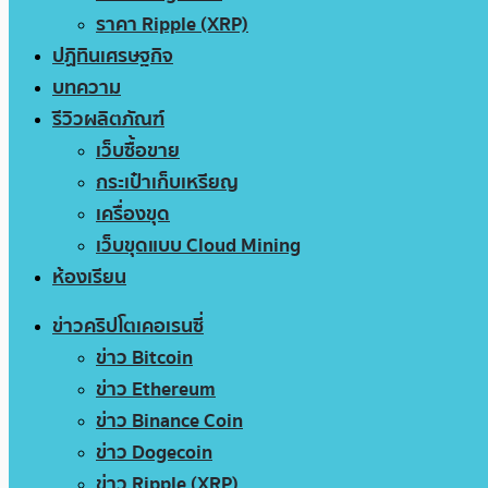
ราคา Ripple (XRP)
ปฏิทินเศรษฐกิจ
บทความ
รีวิวผลิตภัณฑ์
เว็บซื้อขาย
กระเป๋าเก็บเหรียญ
เครื่องขุด
เว็บขุดแบบ Cloud Mining
ห้องเรียน
ข่าวคริปโตเคอเรนซี่
ข่าว Bitcoin
ข่าว Ethereum
ข่าว Binance Coin
ข่าว Dogecoin
ข่าว Ripple (XRP)