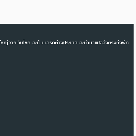
วนใหญ่จากเว็บไซต์และเว็บบอร์ดต่างประเทศและนำมาแปลส่งตรงถึงฟีด