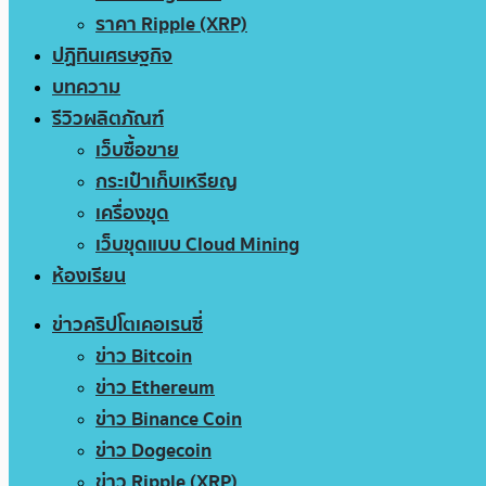
ราคา Ripple (XRP)
ปฏิทินเศรษฐกิจ
บทความ
รีวิวผลิตภัณฑ์
เว็บซื้อขาย
กระเป๋าเก็บเหรียญ
เครื่องขุด
เว็บขุดแบบ Cloud Mining
ห้องเรียน
ข่าวคริปโตเคอเรนซี่
ข่าว Bitcoin
ข่าว Ethereum
ข่าว Binance Coin
ข่าว Dogecoin
ข่าว Ripple (XRP)