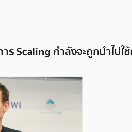
าร Scaling กำลังจะถูกนำไปใช้กั