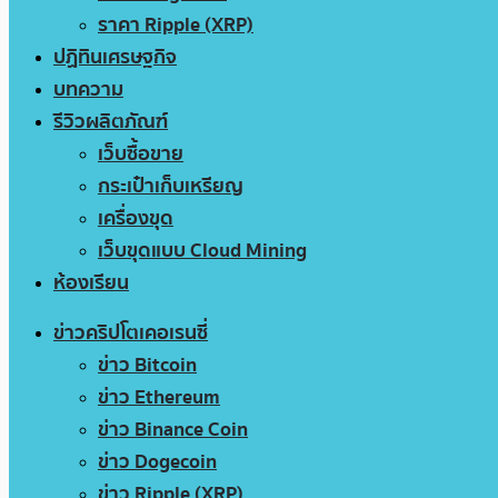
ราคา Ripple (XRP)
ปฏิทินเศรษฐกิจ
บทความ
รีวิวผลิตภัณฑ์
เว็บซื้อขาย
กระเป๋าเก็บเหรียญ
เครื่องขุด
เว็บขุดแบบ Cloud Mining
ห้องเรียน
ข่าวคริปโตเคอเรนซี่
ข่าว Bitcoin
ข่าว Ethereum
ข่าว Binance Coin
ข่าว Dogecoin
ข่าว Ripple (XRP)