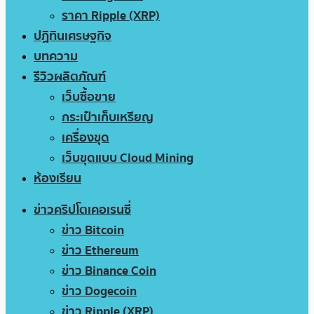
ราคา Ripple (XRP)
ปฏิทินเศรษฐกิจ
บทความ
รีวิวผลิตภัณฑ์
เว็บซื้อขาย
กระเป๋าเก็บเหรียญ
เครื่องขุด
เว็บขุดแบบ Cloud Mining
ห้องเรียน
ข่าวคริปโตเคอเรนซี่
ข่าว Bitcoin
ข่าว Ethereum
ข่าว Binance Coin
ข่าว Dogecoin
ข่าว Ripple (XRP)