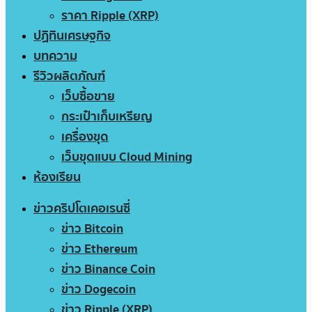
ราคา Ripple (XRP)
ปฏิทินเศรษฐกิจ
บทความ
รีวิวผลิตภัณฑ์
เว็บซื้อขาย
กระเป๋าเก็บเหรียญ
เครื่องขุด
เว็บขุดแบบ Cloud Mining
ห้องเรียน
ข่าวคริปโตเคอเรนซี่
ข่าว Bitcoin
ข่าว Ethereum
ข่าว Binance Coin
ข่าว Dogecoin
ข่าว Ripple (XRP)