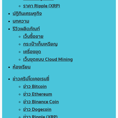
ราคา Ripple (XRP)
ปฏิทินเศรษฐกิจ
บทความ
รีวิวผลิตภัณฑ์
เว็บซื้อขาย
กระเป๋าเก็บเหรียญ
เครื่องขุด
เว็บขุดแบบ Cloud Mining
ห้องเรียน
ข่าวคริปโตเคอเรนซี่
ข่าว Bitcoin
ข่าว Ethereum
ข่าว Binance Coin
ข่าว Dogecoin
ข่าว Ripple (XRP)