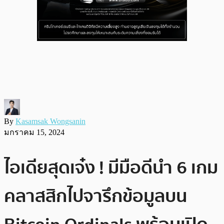
By
Kasamsak Wongsanin
มกราคม 15, 2024
ไอเดียสุดเจ๋ง ! มีมือดีนำ 6 เกม
คลาสสิกไปจารึกข้อมูลบน