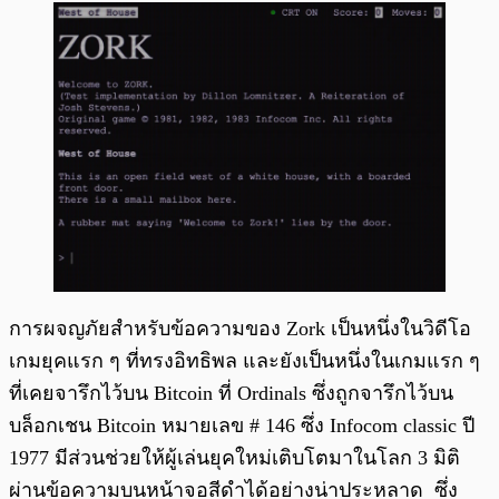
การผจญภัยสำหรับข้อความของ Zork เป็นหนึ่งในวิดีโอ
เกมยุคแรก ๆ ที่ทรงอิทธิพล และยังเป็นหนึ่งในเกมแรก ๆ
ที่เคยจารึกไว้บน Bitcoin ที่ Ordinals ซึ่งถูกจารึกไว้บน
บล็อกเชน Bitcoin หมายเลข # 146 ซึ่ง Infocom classic ปี
1977 มีส่วนช่วยให้ผู้เล่นยุคใหม่เติบโตมาในโลก 3 มิติ
ผ่านข้อความบนหน้าจอสีดำได้อย่างน่าประหลาด ซึ่ง