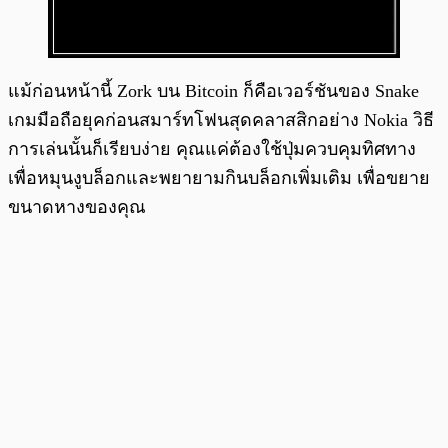
แม้ก่อนหน้านี้ Zork บน Bitcoin ก็คือเวอร์ชันของ Snake
เกมมือถือยุคก่อนสมาร์ทโฟนสุดคลาสสิกอย่าง Nokia วิธี
การเล่นนั้นก็เรียบง่าย คุณแค่ต้องใช้ปุ่มควบคุมทิศทาง
เพื่อหมุนงูบล็อกและพยายามกินบล็อกเพิ่มเติม เพื่อขยาย
ขนาดหางของคุณ