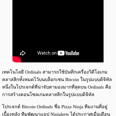
เทคโนโลยี Ordinals สามารถใช้บันทึกเครื่องวิดีโอเกม
คลาสสิกทั้งหมดไว้บนบล็อกเชน Bitcoin ในรูปแบบดิจิทัล
หนึ่งในโปรเจกต์ที่น่าจับตามองมากที่สุดบน Ordinals คือ
การสร้างคอนโซลเกมคลาสสิกในรูปแบบดิจิทัล
โปรเจกต์ Bitcoin Ordinals ชื่อ Pizza Ninja ทีมงานที่อยู่
เบื้องหลัง ทีมพัฒนาแอป Ninjalerts ได้ประกาศเมื่อเดือน