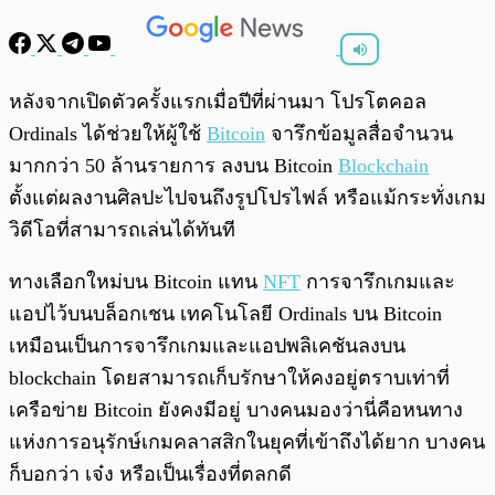
พร้อมเล่น
0:00
/
0:00
หลังจากเปิดตัวครั้งแรกเมื่อปีที่ผ่านมา โปรโตคอล
Ordinals ได้ช่วยให้ผู้ใช้
Bitcoin
จารึกข้อมูลสื่อจำนวน
มากกว่า 50 ล้านรายการ ลงบน Bitcoin
Blockchain
ตั้งแต่ผลงานศิลปะไปจนถึงรูปโปรไฟล์ หรือแม้กระทั่งเกม
วิดีโอที่สามารถเล่นได้ทันที
ทางเลือกใหม่บน Bitcoin แทน
NFT
การจารึกเกมและ
แอปไว้บนบล็อกเชน เทคโนโลยี Ordinals บน Bitcoin
เหมือนเป็นการจารึกเกมและแอปพลิเคชันลงบน
blockchain โดยสามารถเก็บรักษาให้คงอยู่ตราบเท่าที่
เครือข่าย Bitcoin ยังคงมีอยู่ บางคนมองว่านี่คือหนทาง
แห่งการอนุรักษ์เกมคลาสสิกในยุคที่เข้าถึงได้ยาก บางคน
ก็บอกว่า เจ๋ง หรือเป็นเรื่องที่ตลกดี