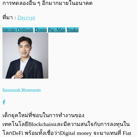
การทดลองอื่น ๆ อีกมากมายในอนาคต
ที่มา :
Decrypt
bitcoin Ordinals
Doom
Pac-Man
Snake
Kasamsak Wongsanin
เด็กยุคใหม่ที่ชอบในการทำงานของ
เทคโนโลยีBlockchainและมีความสนใจกับการลงทุนใน
โลกDeFi พร้อมทั้งเชื่อว่าDigital money จะมาแทนที่ Fiat