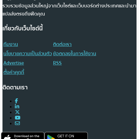
รวบรวมข้อมูลส่วนใหญ่จากเว็บไซต์และเว็บบอร์ดต่างประเทศและนำมา
แปลส่งตรงถึงฟีดคุณ
เกี่ยวกับเว็บไซต์นี้
ทีมงาน
ติดต่อเรา
นโยบายความเป็นส่วนตัว
ข้อตกลงในการใช้งาน
Advertise
RSS
ตั้งค่าคุกกี้
ติดตามเรา