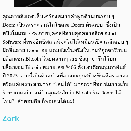
คุณอาจสังเกตเห็นเครื่องหมายคำพูดด้านบนรอบ ๆ
Doom เป็นเพราะว่านี่ไม่ใช่เกม Doom ต้นฉบับ ซึ่งเป็น
หนึ่งในเกม FPS ภาพบุคคลที่สามสุดคลาสสิกของ id
Software ที่ทรงอิทธิพล แม้จะไม่ได้เหมือนเป๊ะ แต่ก็แอบ ๆ
มีกลิ่นอาย Doom อยู่ แถมยังเป็นหนึ่งในเกมที่ถูกจารึกบน
บล็อกเชน Bitcoin ในยุคแรกๆ เลย ซึ่งถูกจารึกไว้บน
บล็อกเชน Bitcoin หมายเลข #466 ตั้งแต่เดือนกุมภาพันธ์
ปี 2023 เกมนี้เป็นตัวอย่างที่อาจจะถูกสร้างขึ้นเพื่อทดลอง
หรือแค่เพราะสามารถ “เล่นได้” มากกว่าที่จะเน้นการเก็บ
รักษาเกมเก่า แต่ถ้าคุณสงสัยว่า Bitcoin รัน Doom ได้
ไหม? คำตอบคือ ก็พอเล่นได้นะ!
Zork