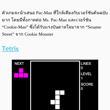
ตัวเกมจะนำเสนอ Pac-Man ที่ใกล้เคียงกับเวอร์ชันต้นฉบับ
มาก โดยมีทั้งภาคต่อ Ms. Pac-Man และเวอร์ชัน
“Cookie-Man” ซึ่งได้รับแรงบันดาลใจมาจาก “Sesame
Street” จาก Cookie Monster
Tetris