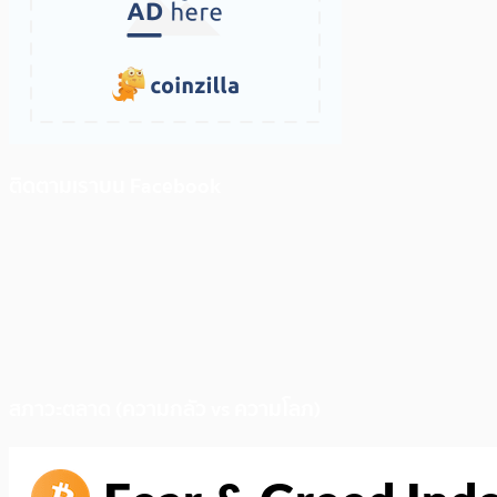
ติดตามเราบน Facebook
สภาวะตลาด (ความกลัว vs ความโลภ)