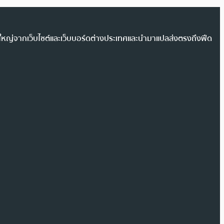
วนใหญ่จากเว็บไซต์และเว็บบอร์ดต่างประเทศและนำมาแปลส่งตรงถึงฟีด