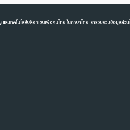
ency และเทคโนโลยีบล็อกเชนเพื่อคนไทย ในภาษาไทย เรารวบรวมข้อมูลส่