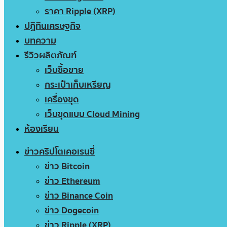
ราคา Ripple (XRP)
ปฏิทินเศรษฐกิจ
บทความ
รีวิวผลิตภัณฑ์
เว็บซื้อขาย
กระเป๋าเก็บเหรียญ
เครื่องขุด
เว็บขุดแบบ Cloud Mining
ห้องเรียน
ข่าวคริปโตเคอเรนซี่
ข่าว Bitcoin
ข่าว Ethereum
ข่าว Binance Coin
ข่าว Dogecoin
ข่าว Ripple (XRP)